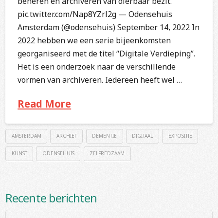
beheren en archiveren van dierbaar bezit.
pic.twitter.com/Nap8YZrl2g — Odensehuis
Amsterdam (@odensehuis) September 14, 2022 In
2022 hebben we een serie bijeenkomsten
georganiseerd met de titel “Digitale Verdieping”.
Het is een onderzoek naar de verschillende
vormen van archiveren. Iedereen heeft wel …
Read More
AMSTERDAM
ARCHIEF
DEMENTIE
DIGITAAL
EXPOSITIE
KUNST
ODENSEHUIS
ZELFREDZAAM
Recente berichten