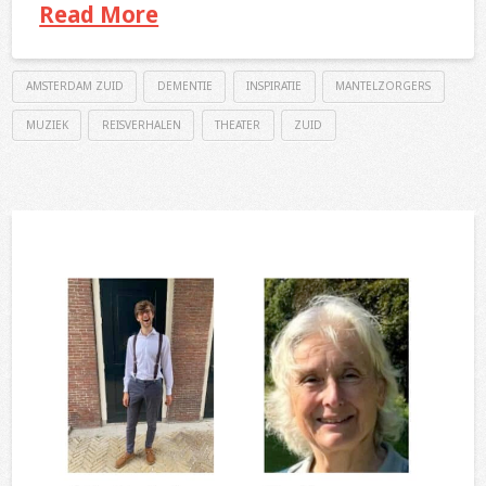
Read More
AMSTERDAM ZUID
DEMENTIE
INSPIRATIE
MANTELZORGERS
MUZIEK
REISVERHALEN
THEATER
ZUID