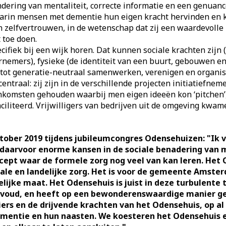
ndering van mentaliteit, correcte informatie en een genuan
waarin mensen met dementie hun eigen kracht hervinden en
un zelfvertrouwen, in de wetenschap dat zij een waardevoll
 toe doen.
ifiek bij een wijk horen. Dat kunnen sociale krachten zijn 
emers), fysieke (de identiteit van een buurt, gebouwen en 
 tot generatie-neutraal samenwerken, verenigen en organis
traal: zij zijn in de verschillende projecten initiatiefneme
jeenkomsten gehouden waarbij men eigen ideeën kon ‘pitch
ciliteerd. Vrijwilligers van bedrijven uit de omgeving kwa
ober 2019 tijdens jubileumcongres Odensehuizen: "Ik v
e daarvoor enorme kansen in de sociale benadering van
pt waar de formele zorg nog veel van kan leren. Het Od
ale en landelijke zorg. Het is voor de gemeente Amsterd
lijke maat. Het Odensehuis is juist in deze turbulente 
nvoud, en heeft op een bewonderenswaardige manier ge
iers en de drijvende krachten van het Odensehuis, op a
ntie en hun naasten. We koesteren het Odensehuis en