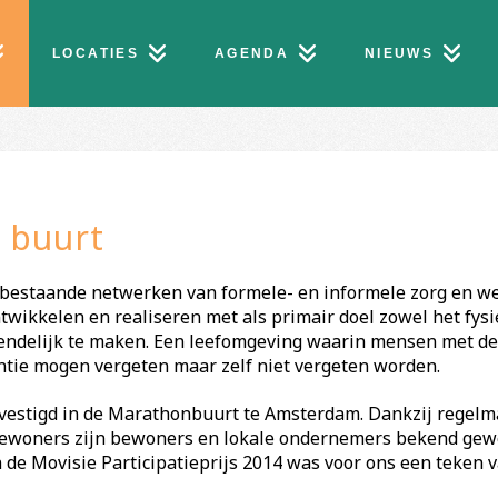
LOCATIES
AGENDA
NIEUWS
 buurt
s bestaande netwerken van formele- en informele zorg en w
wikkelen en realiseren met als primair doel zowel het fysie
ndelijk te maken. Een leefomgeving waarin mensen met dem
tie mogen vergeten maar zelf niet vergeten worden.
estigd in de Marathonbuurt te Amsterdam. Dankzij regelmat
ewoners zijn bewoners en lokale ondernemers bekend gew
e Movisie Participatieprijs 2014 was voor ons een teken v