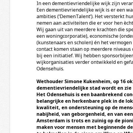
In een dementievriendelijke wijk zijn vera
Een dementievriendelijke wijk is er een 
ambities (‘DemenTalent’). Het versterkt h
nemen aan activiteiten die er voor hen ècht
Wij gaan uit van meerdere krachten die spec
een woningcorporatie), economische (ondern
(kunstenaars en scholen) én het vermogen
contact komen staan op meerdere niveaus cen
bij een initiatief. Wij hebben sponsorbi
wijkorganisaties verder ontwikkeld en gefa
Odensehuis.
Wethouder Simone Kukenheim, op 16 okt
dementievriendelijke stad wordt en zi
Het Odensehuis is een baanbrekend conce
belangrijke en herkenbare plek in de lok
kwaliteit, en ondersteuning op de mense
nabijheid, van geborgenheid, en van ee
Amsterdam is trots en zuinig op de pion
maken voor mensen met beginnende deme