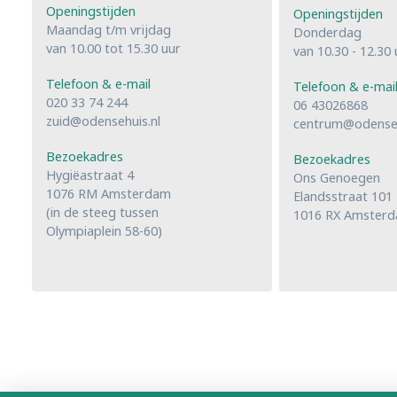
Openingstijden
Openingstijden
Maandag t/m vrijdag
Donderdag
van 10.00 tot 15.30 uur
van 10.30 - 12.30 
Telefoon & e-mail
Telefoon & e-mai
020 33 74 244
06 43026868
zuid@odensehuis.nl
centrum@odenseh
Bezoekadres
Bezoekadres
Hygiëastraat 4
Ons Genoegen
1076 RM Amsterdam
Elandsstraat 101
(in de steeg tussen
1016 RX Amster
Olympiaplein 58-60)