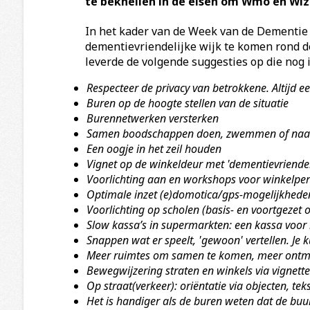
te beknellen in de eisen om Wmo en Wlz 
In het kader van de Week van de Dementie 
dementievriendelijke wijk te komen rond de
leverde de volgende suggesties op die nog 
Respecteer de privacy van betrokkene. Altijd ee
Buren op de hoogte stellen van de situatie
Burennetwerken versterken
Samen boodschappen doen, zwemmen of naa
Een oogje in het zeil houden
Vignet op de winkeldeur met 'dementievriendel
Voorlichting aan en workshops voor winkelpe
Optimale inzet (e)domotica/gps-mogelijkhede
Voorlichting op scholen (basis- en voortgezet 
Slow kassa’s in supermarkten: een kassa voor
Snappen wat er speelt, 'gewoon' vertellen. Je k
Meer ruimtes om samen te komen, meer ontmo
Bewegwijzering straten en winkels via vignett
Op straat(verkeer): oriëntatie via objecten, tek
Het is handiger als de buren weten dat de bu