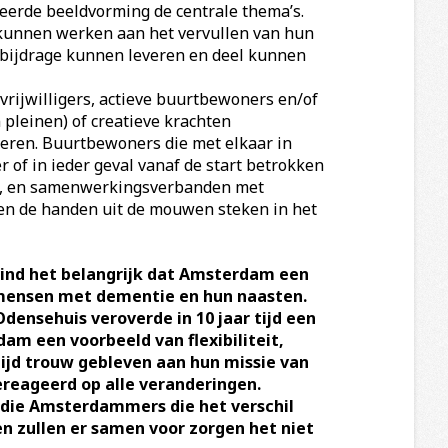
ceerde beeldvorming de centrale thema’s.
 kunnen werken aan het vervullen van hun
e bijdrage kunnen leveren en deel kunnen
(vrijwilligers, actieve buurtbewoners en/of
pleinen) of creatieve krachten
eren. Buurtbewoners die met elkaar in
r of in ieder geval vanaf de start betrokken
en’, en samenwerkingsverbanden met
men de handen uit de mouwen steken in het
ind het belangrijk dat Amsterdam een
 mensen met dementie en hun naasten.
ensehuis veroverde in 10 jaar tijd een
am een voorbeeld van flexibiliteit,
tijd trouw gebleven aan hun missie van
reageerd op alle veranderingen.
l die Amsterdammers die het verschil
 zullen er samen voor zorgen het niet