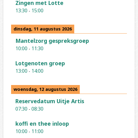
Zingen met Lotte
13:30
15:00
-
dinsdag, 11 augustus 2026
Mantelzorg gespreksgroep
10:00
11:30
-
Lotgenoten groep
13:00
14:00
-
woensdag, 12 augustus 2026
Reservedatum Uitje Artis
07:30
08:30
-
koffi en thee inloop
10:00
11:00
-