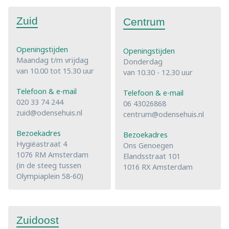
Zuid
Centrum
Openingstijden
Openingstijden
Maandag t/m vrijdag
Donderdag
van 10.00 tot 15.30 uur
van 10.30 - 12.30 uur
Telefoon & e-mail
Telefoon & e-mail
020 33 74 244
06 43026868
zuid@odensehuis.nl
centrum@odensehuis.nl
Bezoekadres
Bezoekadres
Hygiëastraat 4
Ons Genoegen
1076 RM Amsterdam
Elandsstraat 101
(in de steeg tussen
1016 RX Amsterdam
Olympiaplein 58-60)
Zuidoost