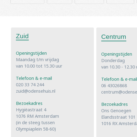
Zuid
Centrum
Openingstijden
Openingstijden
Maandag t/m vrijdag
Donderdag
van 10.00 tot 15.30 uur
van 10.30 - 12.30 
Telefoon & e-mail
Telefoon & e-mai
020 33 74 244
06 43026868
zuid@odensehuis.nl
centrum@odenseh
Bezoekadres
Bezoekadres
Hygiëastraat 4
Ons Genoegen
1076 RM Amsterdam
Elandsstraat 101
(in de steeg tussen
1016 RX Amster
Olympiaplein 58-60)