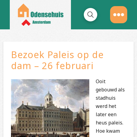
Bezoek Paleis op de
dam – 26 februari
Ooit
gebouwd als
stadhuis
werd het
later een
heus paleis.
Hoe kwam