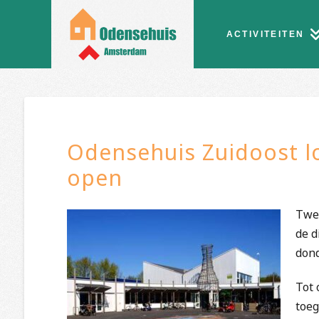
ACTIVITEITEN
Odensehuis Zuidoost l
open
Twee
de d
dond
Tot 
toeg