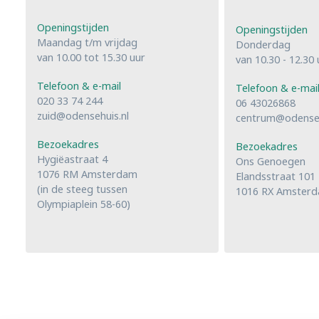
Openingstijden
Openingstijden
Maandag t/m vrijdag
Donderdag
van 10.00 tot 15.30 uur
van 10.30 - 12.30 
Telefoon & e-mail
Telefoon & e-mai
020 33 74 244
06 43026868
zuid@odensehuis.nl
centrum@odenseh
Bezoekadres
Bezoekadres
Hygiëastraat 4
Ons Genoegen
1076 RM Amsterdam
Elandsstraat 101
(in de steeg tussen
1016 RX Amster
Olympiaplein 58-60)