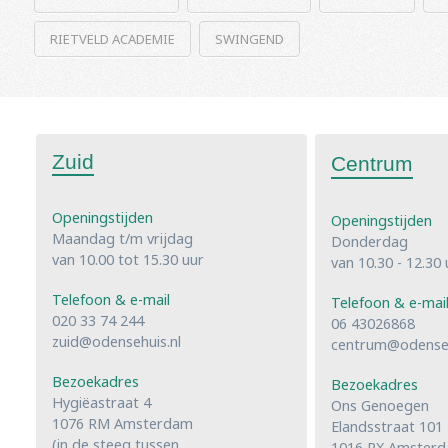
RIETVELD ACADEMIE
SWINGEND
Zuid
Centrum
Openingstijden
Openingstijden
Maandag t/m vrijdag
Donderdag
van 10.00 tot 15.30 uur
van 10.30 - 12.30 
Telefoon & e-mail
Telefoon & e-mai
020 33 74 244
06 43026868
zuid@odensehuis.nl
centrum@odenseh
Bezoekadres
Bezoekadres
Hygiëastraat 4
Ons Genoegen
1076 RM Amsterdam
Elandsstraat 101
(in de steeg tussen
1016 RX Amster