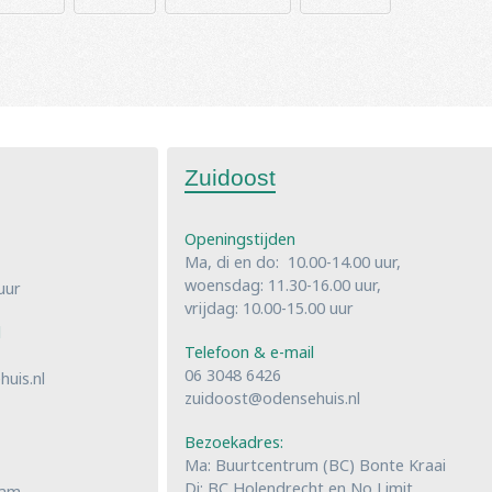
Zuidoost
Openingstijden
Ma, di en do: 10.00-14.00 uur,
woensdag: 11.30-16.00 uur,
uur
vrijdag: 10.00-15.00 uur
l
Telefoon & e-mail
06 3048 6426
uis.nl
zuidoost@odensehuis.nl
Bezoekadres:
Ma: Buurtcentrum (BC) Bonte Kraai
Di: BC Holendrecht en No Limit
dam