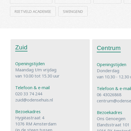
RIETVELD ACADEMIE
SWINGEND
Zuid
Centrum
Openingstijden
Openingstijden
Maandag t/m vrijdag
Donderdag
van 10.00 tot 15.30 uur
van 10.30 - 12.30 
Telefoon & e-mail
Telefoon & e-mai
020 33 74 244
06 43026868
zuid@odensehuis.nl
centrum@odenseh
Bezoekadres
Bezoekadres
Hygiëastraat 4
Ons Genoegen
1076 RM Amsterdam
Elandsstraat 101
(in de steeg tussen
1016 RX Amster