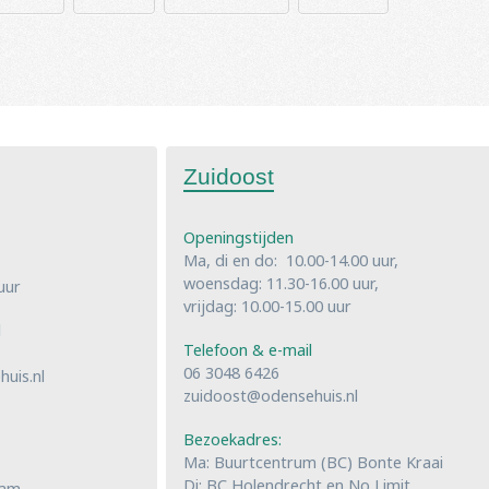
Zuidoost
Openingstijden
Ma, di en do: 10.00-14.00 uur,
woensdag: 11.30-16.00 uur,
uur
vrijdag: 10.00-15.00 uur
l
Telefoon & e-mail
06 3048 6426
uis.nl
zuidoost@odensehuis.nl
Bezoekadres:
Ma: Buurtcentrum (BC) Bonte Kraai
Di: BC Holendrecht en No Limit
dam