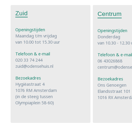
Zuid
Centrum
Openingstijden
Openingstijden
Maandag t/m vrijdag
Donderdag
van 10.00 tot 15.30 uur
van 10.30 - 12.30 
Telefoon & e-mail
Telefoon & e-mai
020 33 74 244
06 43026868
zuid@odensehuis.nl
centrum@odenseh
Bezoekadres
Bezoekadres
Hygiëastraat 4
Ons Genoegen
1076 RM Amsterdam
Elandsstraat 101
(in de steeg tussen
1016 RX Amster
Olympiaplein 58-60)