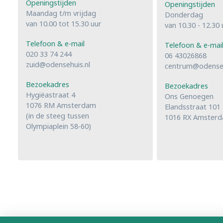
Openingstijden
Openingstijden
Maandag t/m vrijdag
Donderdag
van 10.00 tot 15.30 uur
van 10.30 - 12.30 
Telefoon & e-mail
Telefoon & e-mai
020 33 74 244
06 43026868
zuid@odensehuis.nl
centrum@odenseh
Bezoekadres
Bezoekadres
Hygiëastraat 4
Ons Genoegen
1076 RM Amsterdam
Elandsstraat 101
(in de steeg tussen
1016 RX Amster
Olympiaplein 58-60)