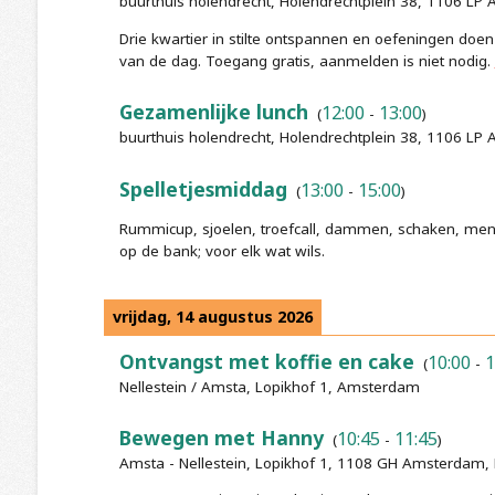
buurthuis holendrecht, Holendrechtplein 38, 1106 L
Drie kwartier in stilte ontspannen en oefeningen doen
van de dag. Toegang gratis, aanmelden is niet nodig.
Gezamenlijke lunch
12:00
13:00
(
-
)
buurthuis holendrecht, Holendrechtplein 38, 1106 L
Spelletjesmiddag
13:00
15:00
(
-
)
Rummicup, sjoelen, troefcall, dammen, schaken, mens 
op de bank; voor elk wat wils.
vrijdag, 14 augustus 2026
Ontvangst met koffie en cake
10:00
1
(
-
Nellestein / Amsta, Lopikhof 1, Amsterdam
Bewegen met Hanny
10:45
11:45
(
-
)
Amsta - Nellestein, Lopikhof 1, 1108 GH Amsterdam,