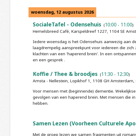
woensdag, 12 augustus 2026
SocialeTafel - Odensehuis
10:00
11:00
(
-
)
Hemelsbreed Café, Karspeldreef 1227, 1104 SE Ams
Iedere woensdag is het Odensehuis aanwezig aan de S
laagdrempelig aanspreekpunt voor iedereen die zich 
klachten van een 'haperend brein'. In een ontspannen s
en een gesprek .
Koffie / Thee & broodjes
11:30
12:30
(
-
)
Amsta - Nellestein, Lopikhof 1, 1108 GH Amsterdam,
Voor mensen met (beginnende) dementie. Wekelijkse b
gevolgen van een haperend brein. Met mensen die in 
hebben.
Samen Lezen (Voorheen Culturele Apo
Met de groep lezen we samen fragmenten uit romans, 