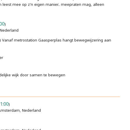
en leest mee op z'n eigen manier.. meepraten mag, alleen
00
)
 Nederland
) Vanaf metrostation Gaasperplas hangt bewegwijzering aan
er
elijke wijk door samen te bewegen
1:00
)
P Amsterdam, Nederland