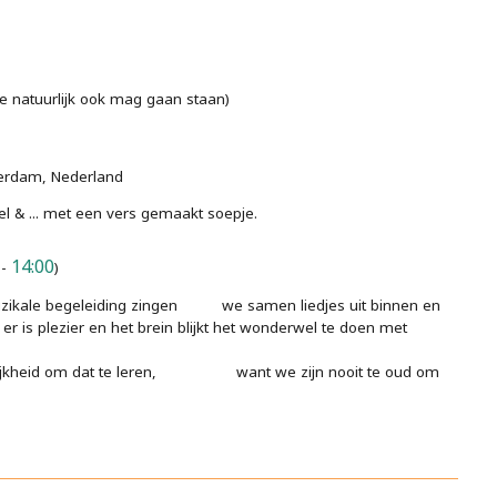
e natuurlijk ook mag gaan staan)
terdam, Nederland
l & ... met een vers gemaakt soepje.
14:00
-
)
muzikale begeleiding zingen we samen liedjes uit binnen en
r is plezier en het brein blijkt het wonderwel te doen met
gelijkheid om dat te leren, want we zijn nooit te oud om