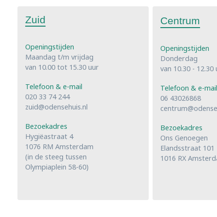
Zuid
Centrum
Openingstijden
Openingstijden
Maandag t/m vrijdag
Donderdag
van 10.00 tot 15.30 uur
van 10.30 - 12.30 
Telefoon & e-mail
Telefoon & e-mai
020 33 74 244
06 43026868
zuid@odensehuis.nl
centrum@odenseh
Bezoekadres
Bezoekadres
Hygiëastraat 4
Ons Genoegen
1076 RM Amsterdam
Elandsstraat 101
(in de steeg tussen
1016 RX Amster
Olympiaplein 58-60)