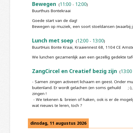
Bewegen
11:00
12:00
(
-
)
Buurthuis Bontekraai
Goede start van de dag!
Bewegen op muziek, een soort stoeldansen (waarbij j
Lunch met soep
12:00
13:00
(
-
)
BuurtHuis Bonte Kraai, Kraaiennest 68, 1104 CE Ams
We lunchen gezamenlijk aan een gezellig gedekte tafe
ZangCircel en Creatief bezig zijn
13:00
(
- Samen zingen activeert lichaam en geest. Onder 
buitenland. Er wordt gelachen (en soms gehuild ;-), e
zingen !
- We tekenen & breien of haken, ook is er de mo
wat nieuws te leren, toch ?
dinsdag, 11 augustus 2026