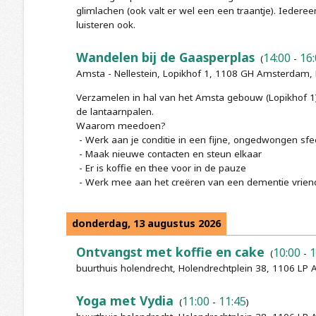
glimlachen (ook valt er wel een een traantje). Iedere
luisteren ook.
Wandelen bij de Gaasperplas
14:00
16:
(
-
Amsta - Nellestein, Lopikhof 1, 1108 GH Amsterdam,
Verzamelen in hal van het Amsta gebouw (Lopikhof 1
de lantaarnpalen.
Waarom meedoen?
- Werk aan je conditie in een fijne, ongedwongen sfe
- Maak nieuwe contacten en steun elkaar
- Er is koffie en thee voor in de pauze
- Werk mee aan het creëren van een dementie vriend
donderdag, 13 augustus 2026
Ontvangst met koffie en cake
10:00
1
(
-
buurthuis holendrecht, Holendrechtplein 38, 1106 L
Yoga met Vydia
11:00
11:45
(
-
)