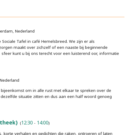
terdam, Nederland
ociale Tafel in café Hemelsbreed. We zijn er als
zorgen maakt over zichzelf of een naaste bij beginnende
feer kunt u bij ons terecht voor een luisterend oor, informatie
 Nederland
ijeenkomst om in alle rust met elkaar te spreken over de
dezelfde situatie zitten en dus aan een half woord genoeg
theek)
12:30
14:00
(
-
)
korte verhalen en gedichten die raken, ontroeren of laten