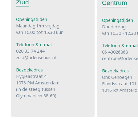
Zuid
Centrum
Openingstijden
Openingstijden
Maandag t/m vrijdag
Donderdag
van 10.00 tot 15.30 uur
van 10.30 - 12.30 
Telefoon & e-mail
Telefoon & e-mai
020 33 74 244
06 43026868
zuid@odensehuis.nl
centrum@odenseh
Bezoekadres
Bezoekadres
Hygiëastraat 4
Ons Genoegen
1076 RM Amsterdam
Elandsstraat 101
(in de steeg tussen
1016 RX Amster
Olympiaplein 58-60)