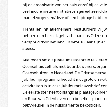
bij de organisatie van het huis en/of bij de ve
veel mooie nieuwe initiatieven gerealiseerd d
mantelzorgers en/deze of een bijdrage hebben
Tientallen initiatiefnemers, bestuurders, vrijw
hebben een bezoek gebracht aan ons Odensehui
verspreid door het land. In deze 10 jaar zijn e
steeds.
Alle reden om dit jubileum uitgebreid te vier
Odensehuis zelf als met buurtbewoners, organ
Odensehuizen in Nederland. De Odensemense
jubileumprogramma bedacht met grote en wat kl
activiteiten is in deze Jubileumnieuwsbrief een
De eerste ster heeft onlangs al plaatsgevonden
en Ruud van Odenhoven een benefiet- pianoreci
babyvleugel in de huiskamer te bekostigen.