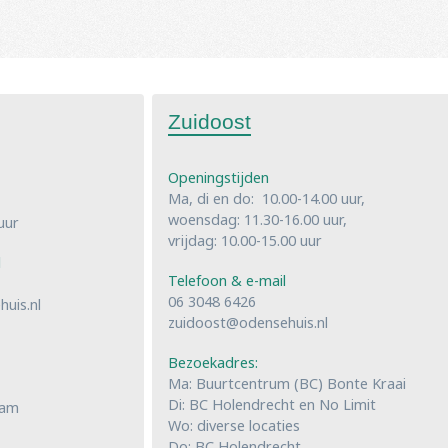
Zuidoost
Openingstijden
Ma, di en do: 10.00-14.00 uur,
woensdag: 11.30-16.00 uur,
uur
vrijdag: 10.00-15.00 uur
l
Telefoon & e-mail
06 3048 6426
uis.nl
zuidoost@odensehuis.nl
Bezoekadres:
Ma: Buurtcentrum (BC) Bonte Kraai
Di: BC Holendrecht en No Limit
dam
Wo: diverse locaties
Do: BC Holendrecht