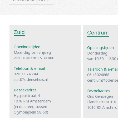
Zuid
Centrum
Openingstijden
Openingstijden
Maandag t/m vrijdag
Donderdag
van 10.00 tot 15.30 uur
van 10.30 - 12.30 
Telefoon & e-mail
Telefoon & e-mai
020 33 74 244
06 43026868
zuid@odensehuis.nl
centrum@odenseh
Bezoekadres
Bezoekadres
Hygiëastraat 4
Ons Genoegen
1076 RM Amsterdam
Elandsstraat 101
(in de steeg tussen
1016 RX Amster
Olympiaplein 58-60)