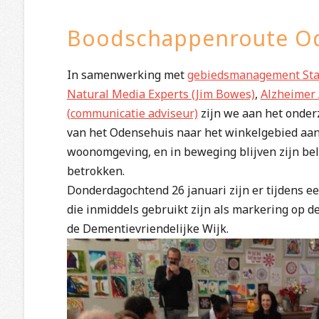
Boodschappenroute Od
In samenwerking met
gebiedsmanagement Stad
Natural Media Experts (Jim Bowes)
,
Alzheimer 
(communicatie adviseur)
zijn we aan het onde
van het Odensehuis naar het winkelgebied aan 
woonomgeving, en in beweging blijven zijn bel
betrokken.
Donderdagochtend 26 januari zijn er tijdens 
die inmiddels gebruikt zijn als markering op de 
de Dementievriendelijke Wijk.