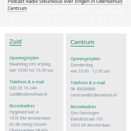
Podcast Radio Steunkous over zingen in Odensehuis
Centrum
Zuid
Centrum
Openingstijden
Openingstijden
Maandag t/m vrijdag
Donderdag
van 10.00 tot 15.30 uur
van 10.30 - 12.30 uur
Telefoon & e-mail
Telefoon & e-mail
020 33 74 244
06 43026868
zuid@odensehuis.nl
centrum@odensehuis.nl
Bezoekadres
Bezoekadres
Hygiëastraat 4
Ons Genoegen
1076 RM Amsterdam
Elandsstraat 101
(in de steeg tussen
1016 RX Amsterdam
Olympiaplein 58-60)