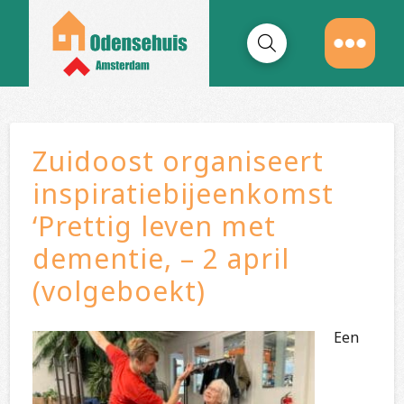
Zuidoost organiseert
inspiratiebijeenkomst
‘Prettig leven met
dementie, – 2 april
(volgeboekt)
Een