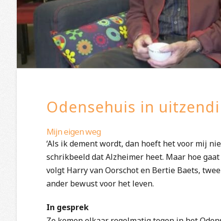
Odensehuis in uitzend
Mijn eigen weg
‘Als ik dement wordt, dan hoeft het voor mij ni
schrikbeeld dat Alzheimer heet. Maar hoe gaat 
volgt Harry van Oorschot en Bertie Baets, twe
ander bewust voor het leven.
In gesprek
Ze komen elkaar regelmatig tegen in het Ode