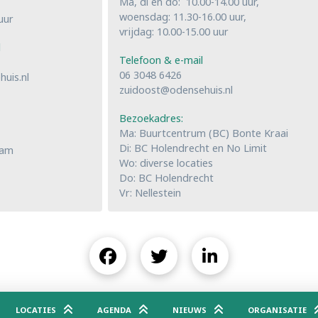
Ma, di en do: 10.00-14.00 uur,
woensdag: 11.30-16.00 uur,
uur
vrijdag: 10.00-15.00 uur
l
Telefoon & e-mail
06 3048 6426
uis.nl
zuidoost@odensehuis.nl
Bezoekadres:
Ma: Buurtcentrum (BC) Bonte Kraai
Di: BC Holendrecht en No Limit
dam
Wo: diverse locaties
Do: BC Holendrecht
Vr: Nellestein
LOCATIES
AGENDA
NIEUWS
ORGANISATIE