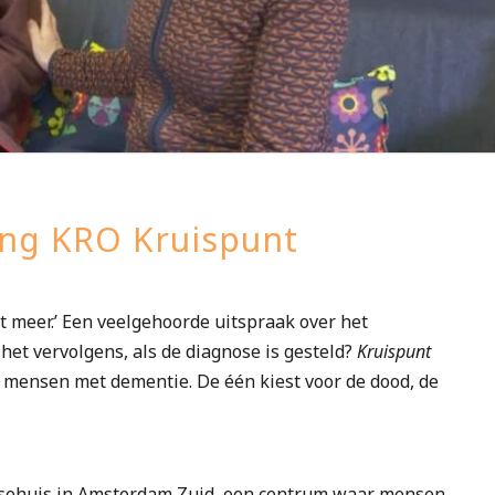
ing KRO Kruispunt
et meer.’ Een veelgehoorde uitspraak over het
het vervolgens, als de diagnose is gesteld?
Kruispunt
e mensen met dementie. De één kiest voor de dood, de
nsehuis in Amsterdam Zuid, een centrum waar mensen