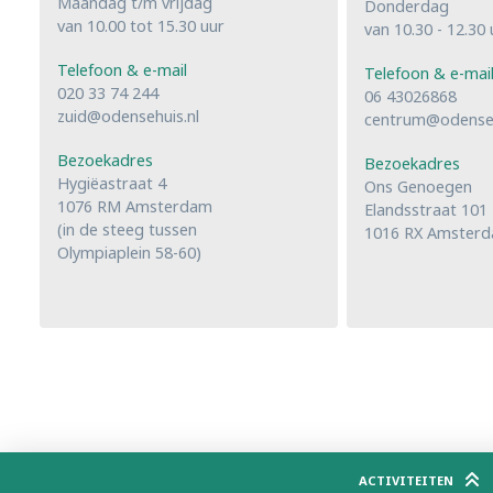
Maandag t/m vrijdag
Donderdag
van 10.00 tot 15.30 uur
van 10.30 - 12.30 
Telefoon & e-mail
Telefoon & e-mai
020 33 74 244
06 43026868
zuid@odensehuis.nl
centrum@odenseh
Bezoekadres
Bezoekadres
Hygiëastraat 4
Ons Genoegen
1076 RM Amsterdam
Elandsstraat 101
(in de steeg tussen
1016 RX Amster
Olympiaplein 58-60)
ACTIVITEITEN