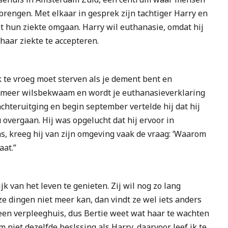
engen. Met elkaar in gesprek zijn tachtiger Harry en
et hun ziekte omgaan. Harry wil euthanasie, omdat hij
 haar ziekte te accepteren.
k te vroeg moet sterven als je dement bent en
iet meer wilsbekwaam en wordt je euthanasieverklaring
 achteruitging en begin september vertelde hij dat hij
overgaan. Hij was opgelucht dat hij ervoor in
, kreeg hij van zijn omgeving vaak de vraag: ‘Waarom
aat.”
k van het leven te genieten. Zij wil nog zo lang
ze dingen niet meer kan, dan vindt ze wel iets anders
 een verpleeghuis, dus Bertie weet wat haar te wachten
em niet dezelfde beslssing als Harry, daarvoor leef ik te