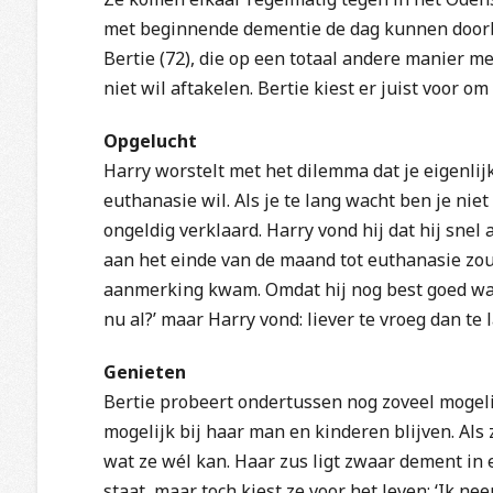
met beginnende dementie de dag kunnen doorbr
Bertie (72), die op een totaal andere manier m
niet wil aftakelen. Bertie kiest er juist voor om
Opgelucht
Harry worstelt met het dilemma dat je eigenlij
euthanasie wil. Als je te lang wacht ben je n
ongeldig verklaard. Harry vond hij dat hij snel
aan het einde van de maand tot euthanasie zou 
aanmerking kwam. Omdat hij nog best goed was
nu al?’ maar Harry vond: liever te vroeg dan te l
Genieten
Bertie probeert ondertussen nog zoveel mogelij
mogelijk bij haar man en kinderen blijven. Als 
wat ze wél kan. Haar zus ligt zwaar dement in
staat, maar toch kiest ze voor het leven: ‘Ik ne