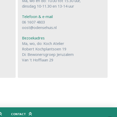
Ma, wo en do: 10.00 tot 15.30 uur,
dinsdag 10-11.30 en 13-14 uur
Telefoon & e-mail
06 1607 4803
oost@odensehuis.nl
Bezoekadres
Ma, wo, do: Koch Atelier
Robert Kochplantsoen 19
Di: Bewonersgroep Jeruzalem
Van 't Hofflaan 29
CONTACT