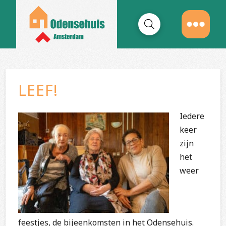
LEEF!
Iedere
keer
zijn
het
weer
feestjes, de bijeenkomsten in het Odensehuis.