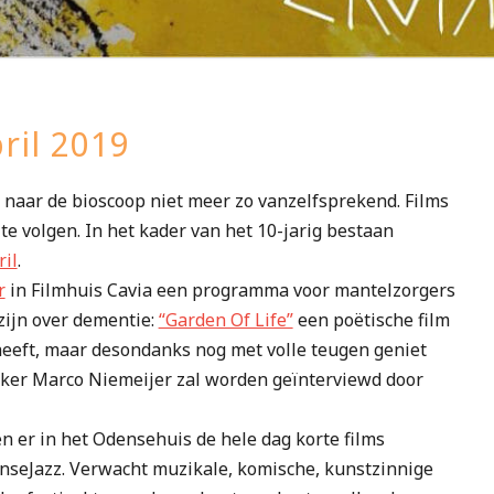
ril 2019
naar de bioscoop niet meer zo vanzelfsprekend. Films
 te volgen. In het kader van het 10-jarig bestaan
ril
.
r
in Filmhuis Cavia een programma voor mantelzorgers
zijn over dementie:
“Garden Of Life”
een poëtische film
heeft, maar desondanks nog met volle teugen geniet
maker Marco Niemeijer zal worden geïnterviewd door
 er in het Odensehuis de hele dag korte films
nseJazz. Verwacht muzikale, komische, kunstzinnige