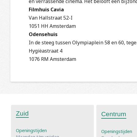
en verrassende cinema. Het belooft een bijzond
Filmhuis Cavia
Van Hallstraat 52-I
1051 HH Amsterdam
Odensehuis
In de steeg tussen Olympiaplein 58 en 60, teg
Hygiëastraat 4
1076 RM Amsterdam
Zuid
Centrum
Openingstijden
Openingstijden
Maandag t/m vrijdag