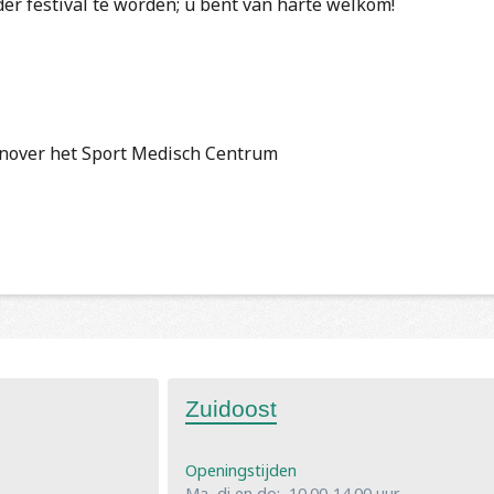
er festival te worden; u bent van harte welkom!
enover het Sport Medisch Centrum
Zuidoost
Openingstijden
Ma, di en do: 10.00-14.00 uur,