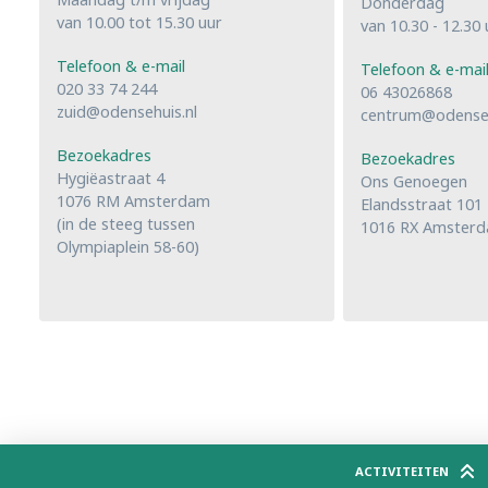
Donderdag
van 10.00 tot 15.30 uur
van 10.30 - 12.30 
Telefoon & e-mail
Telefoon & e-mai
020 33 74 244
06 43026868
zuid@odensehuis.nl
centrum@odenseh
Bezoekadres
Bezoekadres
Hygiëastraat 4
Ons Genoegen
1076 RM Amsterdam
Elandsstraat 101
(in de steeg tussen
1016 RX Amster
Olympiaplein 58-60)
ACTIVITEITEN