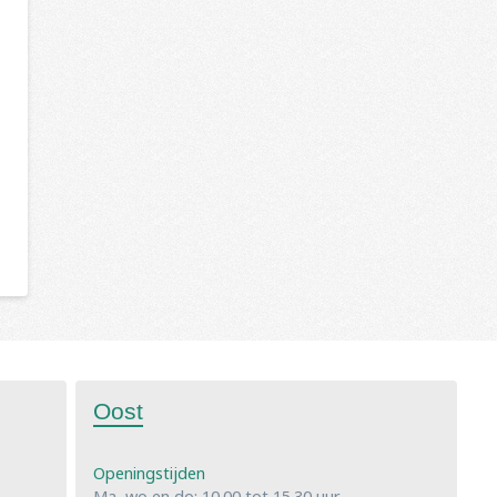
Oost
Openingstijden
Ma, wo en do: 10.00 tot 15.30 uur,