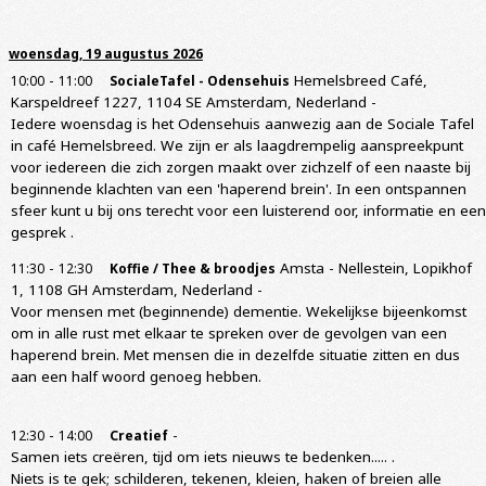
woensdag, 19 augustus 2026
-
Hemelsbreed Café,
10:00
11:00
SocialeTafel - Odensehuis
Karspeldreef 1227, 1104 SE Amsterdam, Nederland
-
Iedere woensdag is het Odensehuis aanwezig aan de Sociale Tafel
in café Hemelsbreed. We zijn er als laagdrempelig aanspreekpunt
voor iedereen die zich zorgen maakt over zichzelf of een naaste bij
beginnende klachten van een 'haperend brein'. In een ontspannen
sfeer kunt u bij ons terecht voor een luisterend oor, informatie en een
gesprek .
-
Amsta - Nellestein, Lopikhof
11:30
12:30
Koffie / Thee & broodjes
1, 1108 GH Amsterdam, Nederland
-
Voor mensen met (beginnende) dementie. Wekelijkse bijeenkomst
om in alle rust met elkaar te spreken over de gevolgen van een
haperend brein. Met mensen die in dezelfde situatie zitten en dus
aan een half woord genoeg hebben.
-
-
12:30
14:00
Creatief
Samen iets creëren, tijd om iets nieuws te bedenken..... .
Niets is te gek; schilderen, tekenen, kleien, haken of breien alle