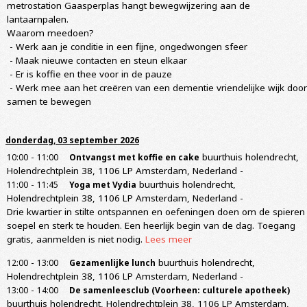
metrostation Gaasperplas hangt bewegwijzering aan de
lantaarnpalen.
Waarom meedoen?
- Werk aan je conditie in een fijne, ongedwongen sfeer
- Maak nieuwe contacten en steun elkaar
- Er is koffie en thee voor in de pauze
- Werk mee aan het creëren van een dementie vriendelijke wijk door
samen te bewegen
donderdag, 03 september 2026
-
buurthuis holendrecht,
10:00
11:00
Ontvangst met koffie en cake
Holendrechtplein 38, 1106 LP Amsterdam, Nederland
-
-
buurthuis holendrecht,
11:00
11:45
Yoga met Vydia
Holendrechtplein 38, 1106 LP Amsterdam, Nederland
-
Drie kwartier in stilte ontspannen en oefeningen doen om de spieren
soepel en sterk te houden. Een heerlijk begin van de dag. Toegang
gratis, aanmelden is niet nodig.
Lees meer
-
buurthuis holendrecht,
12:00
13:00
Gezamenlijke lunch
Holendrechtplein 38, 1106 LP Amsterdam, Nederland
-
-
13:00
14:00
De samenleesclub (Voorheen: culturele apotheek)
buurthuis holendrecht, Holendrechtplein 38, 1106 LP Amsterdam,