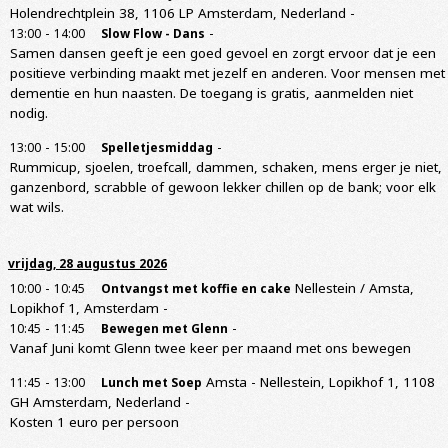
Holendrechtplein 38, 1106 LP Amsterdam, Nederland
-
-
-
13:00
14:00
Slow Flow - Dans
Samen dansen geeft je een goed gevoel en zorgt ervoor dat je een
positieve verbinding maakt met jezelf en anderen. Voor mensen met
dementie en hun naasten. De toegang is gratis, aanmelden niet
nodig.
-
-
13:00
15:00
Spelletjesmiddag
Rummicup, sjoelen, troefcall, dammen, schaken, mens erger je niet,
ganzenbord, scrabble of gewoon lekker chillen op de bank; voor elk
wat wils.
vrijdag, 28 augustus 2026
-
Nellestein / Amsta,
10:00
10:45
Ontvangst met koffie en cake
Lopikhof 1, Amsterdam
-
-
-
10:45
11:45
Bewegen met Glenn
Vanaf Juni komt Glenn twee keer per maand met ons bewegen
-
Amsta - Nellestein, Lopikhof 1, 1108
11:45
13:00
Lunch met Soep
GH Amsterdam, Nederland
-
Kosten 1 euro per persoon