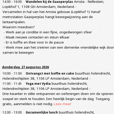
-
Amsta - Nellestein,
14:00
16:00
Wandelen bij de Gaasperplas
Lopikhof 1, 1108 GH Amsterdam, Nederland
-
Verzamelen in hal van het Amsta gebouw (Lopikhof 1) Vanaf
metrostation Gaasperplas hangt bewegwijzering aan de
lantaarnpalen.
Waarom meedoen?
- Werk aan je conditie in een fijne, ongedwongen sfeer
- Maak nieuwe contacten en steun elkaar
- Er is koffie en thee voor in de pauze
- Werk mee aan het creëren van een dementie vriendelijke wijk door
samen te bewegen
donderdag, 27 augustus 2026
-
buurthuis holendrecht,
10:00
11:00
Ontvangst met koffie en cake
Holendrechtplein 38, 1106 LP Amsterdam, Nederland
-
-
buurthuis holendrecht,
11:00
11:45
Yoga met Vydia
Holendrechtplein 38, 1106 LP Amsterdam, Nederland
-
Drie kwartier in stilte ontspannen en oefeningen doen om de spieren
soepel en sterk te houden. Een heerlijk begin van de dag. Toegang
gratis, aanmelden is niet nodig.
Lees meer
-
buurthuis holendrecht,
12:00
13:00
Gezamenlijke lunch