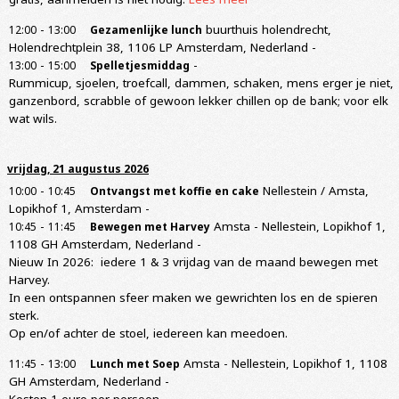
-
buurthuis holendrecht,
12:00
13:00
Gezamenlijke lunch
Holendrechtplein 38, 1106 LP Amsterdam, Nederland
-
-
-
13:00
15:00
Spelletjesmiddag
Rummicup, sjoelen, troefcall, dammen, schaken, mens erger je niet,
ganzenbord, scrabble of gewoon lekker chillen op de bank; voor elk
wat wils.
vrijdag, 21 augustus 2026
-
Nellestein / Amsta,
10:00
10:45
Ontvangst met koffie en cake
Lopikhof 1, Amsterdam
-
-
Amsta - Nellestein, Lopikhof 1,
10:45
11:45
Bewegen met Harvey
1108 GH Amsterdam, Nederland
-
Nieuw In 2026: iedere 1 & 3 vrijdag van de maand bewegen met
Harvey.
In een ontspannen sfeer maken we gewrichten los en de spieren
sterk.
Op en/of achter de stoel, iedereen kan meedoen.
-
Amsta - Nellestein, Lopikhof 1, 1108
11:45
13:00
Lunch met Soep
GH Amsterdam, Nederland
-
Kosten 1 euro per persoon