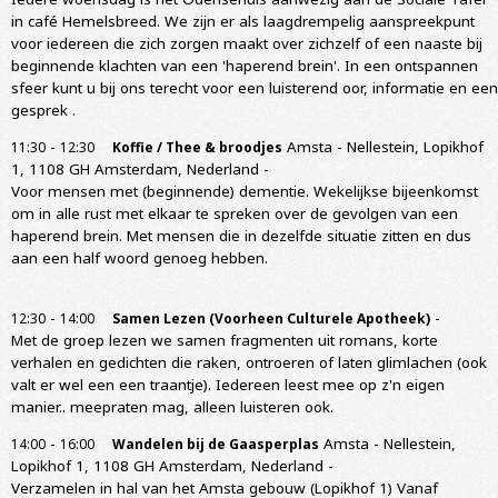
in café Hemelsbreed. We zijn er als laagdrempelig aanspreekpunt
voor iedereen die zich zorgen maakt over zichzelf of een naaste bij
beginnende klachten van een 'haperend brein'. In een ontspannen
sfeer kunt u bij ons terecht voor een luisterend oor, informatie en een
gesprek .
-
Amsta - Nellestein, Lopikhof
11:30
12:30
Koffie / Thee & broodjes
1, 1108 GH Amsterdam, Nederland
-
Voor mensen met (beginnende) dementie. Wekelijkse bijeenkomst
om in alle rust met elkaar te spreken over de gevolgen van een
haperend brein. Met mensen die in dezelfde situatie zitten en dus
aan een half woord genoeg hebben.
-
-
12:30
14:00
Samen Lezen (Voorheen Culturele Apotheek)
Met de groep lezen we samen fragmenten uit romans, korte
verhalen en gedichten die raken, ontroeren of laten glimlachen (ook
valt er wel een een traantje). Iedereen leest mee op z'n eigen
manier.. meepraten mag, alleen luisteren ook.
-
Amsta - Nellestein,
14:00
16:00
Wandelen bij de Gaasperplas
Lopikhof 1, 1108 GH Amsterdam, Nederland
-
Verzamelen in hal van het Amsta gebouw (Lopikhof 1) Vanaf