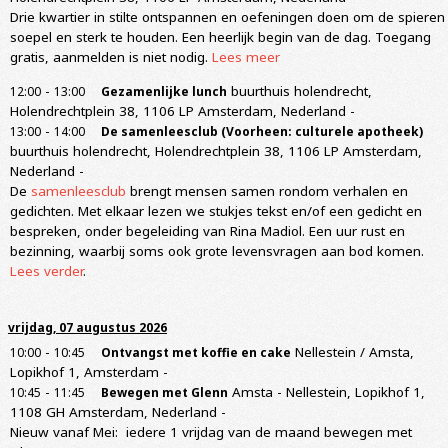
Drie kwartier in stilte ontspannen en oefeningen doen om de spieren
soepel en sterk te houden. Een heerlijk begin van de dag. Toegang
gratis, aanmelden is niet nodig.
Lees meer
-
buurthuis holendrecht,
12:00
13:00
Gezamenlijke lunch
Holendrechtplein 38, 1106 LP Amsterdam, Nederland
-
-
13:00
14:00
De samenleesclub (Voorheen: culturele apotheek)
buurthuis holendrecht, Holendrechtplein 38, 1106 LP Amsterdam,
Nederland
-
De
samenleesclub
brengt mensen samen rondom verhalen en
gedichten. Met elkaar lezen we stukjes tekst en/of een gedicht en
bespreken, onder begeleiding van Rina Madiol. Een uur rust en
bezinning, waarbij soms ook grote levensvragen aan bod komen.
Lees verder
.
vrijdag, 07 augustus 2026
-
Nellestein / Amsta,
10:00
10:45
Ontvangst met koffie en cake
Lopikhof 1, Amsterdam
-
-
Amsta - Nellestein, Lopikhof 1,
10:45
11:45
Bewegen met Glenn
1108 GH Amsterdam, Nederland
-
Nieuw vanaf Mei: iedere 1 vrijdag van de maand bewegen met