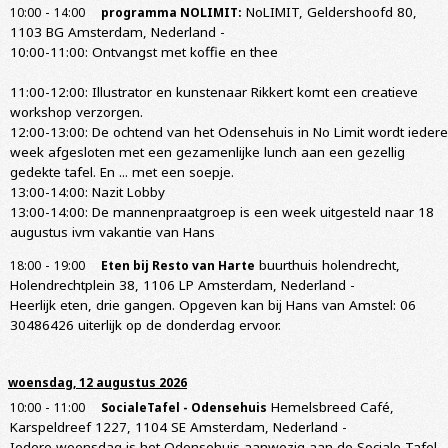
-
NoLIMIT, Geldershoofd 80,
10:00
14:00
programma NOLIMIT:
1103 BG Amsterdam, Nederland
-
10:00-11:00: Ontvangst met koffie en thee
11:00-12:00: Illustrator en kunstenaar Rikkert komt een creatieve
workshop verzorgen.
12:00-13:00: De ochtend van het Odensehuis in No Limit wordt iedere
week afgesloten met een gezamenlijke lunch aan een gezellig
gedekte tafel. En ... met een soepje.
13:00-14:00: Nazit Lobby
13:00-14:00: De mannenpraatgroep is een week uitgesteld naar 18
augustus ivm vakantie van Hans
-
buurthuis holendrecht,
18:00
19:00
Eten bij Resto van Harte
Holendrechtplein 38, 1106 LP Amsterdam, Nederland
-
Heerlijk eten, drie gangen. Opgeven kan bij Hans van Amstel: 06
30486426 uiterlijk op de donderdag ervoor.
woensdag, 12 augustus 2026
-
Hemelsbreed Café,
10:00
11:00
SocialeTafel - Odensehuis
Karspeldreef 1227, 1104 SE Amsterdam, Nederland
-
Iedere woensdag is het Odensehuis aanwezig aan de Sociale Tafel