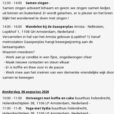
-
-
12:30
14:00
Samen zingen
Samen zingen activeert lichaam en geest. we zingen samen liedjes
uit binnen en buitenland. Er wordt gelachen, er is plezier en het brein
blijkt het wonderwel te doen met zingen !
-
Amsta - Nellestein,
14:00
16:00
Wandelen bij de Gaasperplas
Lopikhof 1, 1108 GH Amsterdam, Nederland
-
Verzamelen in hal van het Amsta gebouw (Lopikhof 1) Vanaf
metrostation Gaasperplas hangt bewegwijzering aan de
lantaarnpalen.
Waarom meedoen?
- Werk aan je conditie in een fijne, ongedwongen sfeer
- Maak nieuwe contacten en steun elkaar
- Er is koffie en thee voor in de pauze
- Werk mee aan het creëren van een dementie vriendelijke wijk door
samen te bewegen
donderdag, 06 augustus 2026
-
buurthuis holendrecht,
10:00
11:00
Ontvangst met koffie en cake
Holendrechtplein 38, 1106 LP Amsterdam, Nederland
-
-
buurthuis holendrecht,
11:00
11:45
Yoga met Vydia
Holendrechtplein 38, 1106 LP Amsterdam, Nederland
-