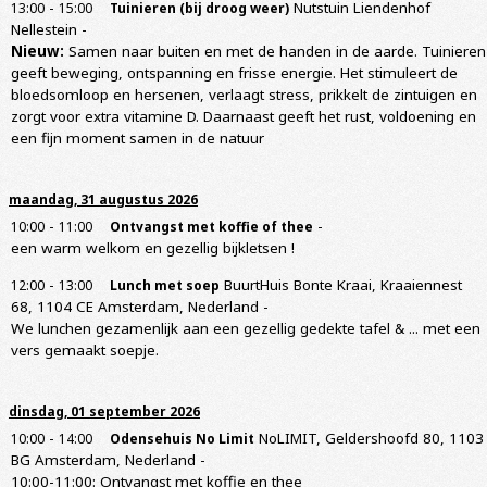
-
Nutstuin Liendenhof
13:00
15:00
Tuinieren (bij droog weer)
Nellestein
-
Nieuw:
Samen naar buiten en met de handen in de aarde. Tuinieren
geeft beweging, ontspanning en frisse energie. Het stimuleert de
bloedsomloop en hersenen, verlaagt stress, prikkelt de zintuigen en
zorgt voor extra vitamine D. Daarnaast geeft het rust, voldoening en
een fijn moment samen in de natuur
maandag, 31 augustus 2026
-
-
10:00
11:00
Ontvangst met koffie of thee
een warm welkom en gezellig bijkletsen !
-
BuurtHuis Bonte Kraai, Kraaiennest
12:00
13:00
Lunch met soep
68, 1104 CE Amsterdam, Nederland
-
We lunchen gezamenlijk aan een gezellig gedekte tafel & ... met een
vers gemaakt soepje.
dinsdag, 01 september 2026
-
NoLIMIT, Geldershoofd 80, 1103
10:00
14:00
Odensehuis No Limit
BG Amsterdam, Nederland
-
10:00-11:00: Ontvangst met koffie en thee