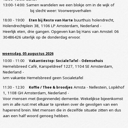
13:00-14:00: Samen wandelen we een blokje om in de wijk of
bij slecht weer: Voorwerpverhalen
-
buurthuis holendrecht,
18:00
19:00
Eten bij Resto van Harte
Holendrechtplein 38, 1106 LP Amsterdam, Nederland
-
Heerlijk eten, drie gangen. Opgeven kan bij Hans van Amstel: 06
30486426 uiterlijk op de donderdag ervoor.
woensdag, 05 augustus 2026
-
10:00
11:00
Vakantiestop: SocialeTafel - Odensehuis
Hemelsbreed Café, Karspeldreef 1227, 1104 SE Amsterdam,
Nederland
-
ivm vakantie Hemelsbreed geen Socialetafel
-
Amsta - Nellestein, Lopikhof
11:30
12:30
Koffie / Thee & broodjes
1, 1108 GH Amsterdam, Nederland
-
Voor mensen met (beginnende) dementie. Wekelijkse bijeenkomst
om in alle rust met elkaar te spreken over de gevolgen van een
haperend brein. Met mensen die in dezelfde situatie zitten en dus
aan een half woord genoeg hebben.