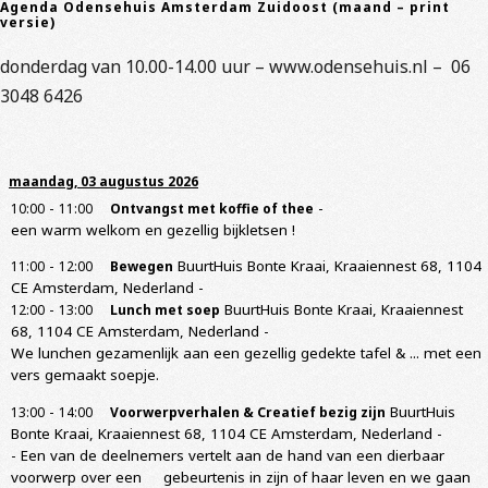
Agenda Odensehuis Amsterdam Zuidoost (maand – print
versie)
donderdag van 10.00-14.00 uur – www.odensehuis.nl – 06
3048 6426
maandag, 03 augustus 2026
-
-
10:00
11:00
Ontvangst met koffie of thee
een warm welkom en gezellig bijkletsen !
-
BuurtHuis Bonte Kraai, Kraaiennest 68, 1104
11:00
12:00
Bewegen
CE Amsterdam, Nederland
-
-
BuurtHuis Bonte Kraai, Kraaiennest
12:00
13:00
Lunch met soep
68, 1104 CE Amsterdam, Nederland
-
We lunchen gezamenlijk aan een gezellig gedekte tafel & ... met een
vers gemaakt soepje.
-
BuurtHuis
13:00
14:00
Voorwerpverhalen & Creatief bezig zijn
Bonte Kraai, Kraaiennest 68, 1104 CE Amsterdam, Nederland
-
- Een van de deelnemers vertelt aan de hand van een dierbaar
voorwerp over een gebeurtenis in zijn of haar leven en we gaan