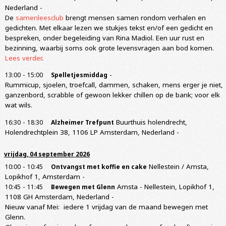
Nederland
-
De
samenleesclub
brengt mensen samen rondom verhalen en
gedichten. Met elkaar lezen we stukjes tekst en/of een gedicht en
bespreken, onder begeleiding van Rina Madiol. Een uur rust en
bezinning, waarbij soms ook grote levensvragen aan bod komen.
Lees verder
.
-
-
13:00
15:00
Spelletjesmiddag
Rummicup, sjoelen, troefcall, dammen, schaken, mens erger je niet,
ganzenbord, scrabble of gewoon lekker chillen op de bank; voor elk
wat wils.
-
Buurthuis holendrecht,
16:30
18:30
Alzheimer Trefpunt
Holendrechtplein 38, 1106 LP Amsterdam, Nederland
-
vrijdag, 04 september 2026
-
Nellestein / Amsta,
10:00
10:45
Ontvangst met koffie en cake
Lopikhof 1, Amsterdam
-
-
Amsta - Nellestein, Lopikhof 1,
10:45
11:45
Bewegen met Glenn
1108 GH Amsterdam, Nederland
-
Nieuw vanaf Mei: iedere 1 vrijdag van de maand bewegen met
Glenn.