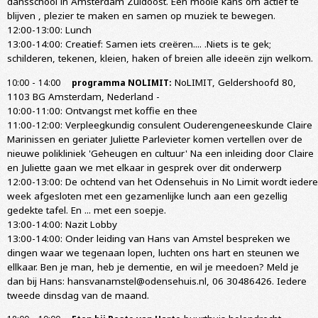
dansschool in Amsterdam Zuidoost. Een mooie kans om actief te
blijven , plezier te maken en samen op muziek te bewegen.
12:00-13:00: Lunch
13:00-14:00: Creatief: Samen iets creëren.... .Niets is te gek;
schilderen, tekenen, kleien, haken of breien alle ideeën zijn welkom.
-
NoLIMIT, Geldershoofd 80,
10:00
14:00
programma NOLIMIT:
1103 BG Amsterdam, Nederland
-
10:00-11:00: Ontvangst met koffie en thee
11:00-12:00: Verpleegkundig consulent Ouderengeneeskunde Claire
Marinissen en geriater Juliette Parlevieter komen vertellen over de
nieuwe polikliniek 'Geheugen en cultuur' Na een inleiding door Claire
en Juliette gaan we met elkaar in gesprek over dit onderwerp
12:00-13:00: De ochtend van het Odensehuis in No Limit wordt iedere
week afgesloten met een gezamenlijke lunch aan een gezellig
gedekte tafel. En ... met een soepje.
13:00-14:00: Nazit Lobby
13:00-14:00: Onder leiding van Hans van Amstel bespreken we
dingen waar we tegenaan lopen, luchten ons hart en steunen we
ellkaar. Ben je man, heb je dementie, en wil je meedoen? Meld je
dan bij Hans: hansvanamstel@odensehuis.nl, 06 30486426. Iedere
tweede dinsdag van de maand.