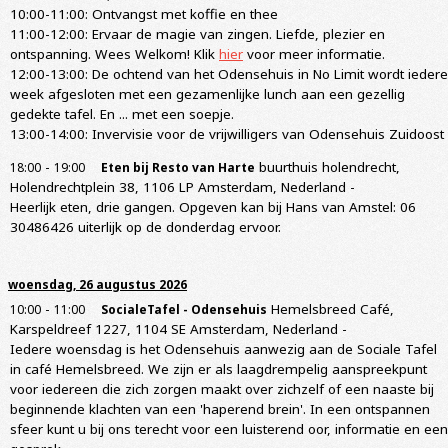
10:00-11:00: Ontvangst met koffie en thee
11:00-12:00: Ervaar de magie van zingen. Liefde, plezier en
ontspanning. Wees Welkom! Klik
hier
voor meer informatie.
12:00-13:00: De ochtend van het Odensehuis in No Limit wordt iedere
week afgesloten met een gezamenlijke lunch aan een gezellig
gedekte tafel. En ... met een soepje.
13:00-14:00: Invervisie voor de vrijwilligers van Odensehuis Zuidoost
-
buurthuis holendrecht,
18:00
19:00
Eten bij Resto van Harte
Holendrechtplein 38, 1106 LP Amsterdam, Nederland
-
Heerlijk eten, drie gangen. Opgeven kan bij Hans van Amstel: 06
30486426 uiterlijk op de donderdag ervoor.
woensdag, 26 augustus 2026
-
Hemelsbreed Café,
10:00
11:00
SocialeTafel - Odensehuis
Karspeldreef 1227, 1104 SE Amsterdam, Nederland
-
Iedere woensdag is het Odensehuis aanwezig aan de Sociale Tafel
in café Hemelsbreed. We zijn er als laagdrempelig aanspreekpunt
voor iedereen die zich zorgen maakt over zichzelf of een naaste bij
beginnende klachten van een 'haperend brein'. In een ontspannen
sfeer kunt u bij ons terecht voor een luisterend oor, informatie en een