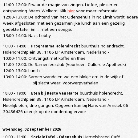
11:00-12:00: Ervaar de magie van zingen. Liefde, plezier en
ontspanning. Wees Welkom! Klik
hier
voor meer informatie.
12:00-13:00: De ochtend van het Odensehuis in No Limit wordt iedere
week afgesloten met een gezamenlijke lunch aan een gezellig
gedekte tafel. En ... met een soepje.
13:00-14:00: Nazit Lobby
-
buurthuis holendrecht,
10:00
14:00
Programma Holendrecht
Holendrechtplein 38, 1106 LP Amsterdam, Nederland
-
10:00-11:00: Ontvangst met koffie en thee
11:00-12:00: De Samenleesclub (Voorheen: Culturele Apotheek)
12:00-13:00: Lunch
13:00-14:00: Samen wandelen we een blokje om in de wijk of
bij slecht weer: Voorwerpverhalen
-
buurthuis holendrecht,
18:00
19:00
Eten bij Resto van Harte
Holendrechtplein 38, 1106 LP Amsterdam, Nederland
-
Heerlijk eten, drie gangen. Opgeven kan bij Hans van Amstel: 06
30486426 uiterlijk op de donderdag ervoor.
woensdag, 02 september 2026
-
Hemelsbreed Café,
10:00
11:00
SocialeTafel - Odensehuis