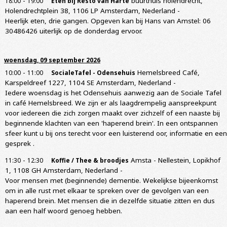
-
buurthuis holendrecht,
18:00
19:00
Eten bij Resto van Harte
Holendrechtplein 38, 1106 LP Amsterdam, Nederland
-
Heerlijk eten, drie gangen. Opgeven kan bij Hans van Amstel: 06
30486426 uiterlijk op de donderdag ervoor.
woensdag, 09 september 2026
-
Hemelsbreed Café,
10:00
11:00
SocialeTafel - Odensehuis
Karspeldreef 1227, 1104 SE Amsterdam, Nederland
-
Iedere woensdag is het Odensehuis aanwezig aan de Sociale Tafel
in café Hemelsbreed. We zijn er als laagdrempelig aanspreekpunt
voor iedereen die zich zorgen maakt over zichzelf of een naaste bij
beginnende klachten van een 'haperend brein'. In een ontspannen
sfeer kunt u bij ons terecht voor een luisterend oor, informatie en een
gesprek .
-
Amsta - Nellestein, Lopikhof
11:30
12:30
Koffie / Thee & broodjes
1, 1108 GH Amsterdam, Nederland
-
Voor mensen met (beginnende) dementie. Wekelijkse bijeenkomst
om in alle rust met elkaar te spreken over de gevolgen van een
haperend brein. Met mensen die in dezelfde situatie zitten en dus
aan een half woord genoeg hebben.