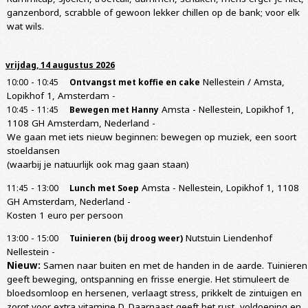
ganzenbord, scrabble of gewoon lekker chillen op de bank; voor elk
wat wils.
vrijdag, 14 augustus 2026
-
Nellestein / Amsta,
10:00
10:45
Ontvangst met koffie en cake
Lopikhof 1, Amsterdam
-
-
Amsta - Nellestein, Lopikhof 1,
10:45
11:45
Bewegen met Hanny
1108 GH Amsterdam, Nederland
-
We gaan met iets nieuw beginnen: bewegen op muziek, een soort
stoeldansen
(waarbij je natuurlijk ook mag gaan staan)
-
Amsta - Nellestein, Lopikhof 1, 1108
11:45
13:00
Lunch met Soep
GH Amsterdam, Nederland
-
Kosten 1 euro per persoon
-
Nutstuin Liendenhof
13:00
15:00
Tuinieren (bij droog weer)
Nellestein
-
Nieuw:
Samen naar buiten en met de handen in de aarde. Tuinieren
geeft beweging, ontspanning en frisse energie. Het stimuleert de
bloedsomloop en hersenen, verlaagt stress, prikkelt de zintuigen en
zorgt voor extra vitamine D. Daarnaast geeft het rust, voldoening en