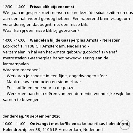
-
-
12:30
14:00
Frisse blik bijeenkomst
We gaan in gesprek met mensen die in dezelfde sitiatie zitten en dus
aan een half woord genoeg hebben. Een haperend brein vraagt om
verandering en dat begint met een frisse blik.
Waar kan jij een frisse blik bij gebruiken?
-
Amsta - Nellestein,
14:00
16:00
Wandelen bij de Gaasperplas
Lopikhof 1, 1108 GH Amsterdam, Nederland
-
Verzamelen in hal van het Amsta gebouw (Lopikhof 1) Vanaf
metrostation Gaasperplas hangt bewegwijzering aan de
lantaarnpalen.
Waarom meedoen?
- Werk aan je conditie in een fijne, ongedwongen sfeer
- Maak nieuwe contacten en steun elkaar
- Er is koffie en thee voor in de pauze
- Werk mee aan het creëren van een dementie vriendelijke wijk door
samen te bewegen
donderdag, 10 september 2026
-
buurthuis holendrecht,
10:00
11:00
Ontvangst met koffie en cake
Holendrechtplein 38, 1106 LP Amsterdam, Nederland
-