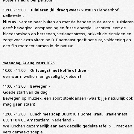
-
Nutstuin Liendenhof
13:00
15:00
Tuinieren (bij droog weer)
Nellestein
-
Nieuw:
Samen naar buiten en met de handen in de aarde. Tuinieren
geeft beweging, ontspanning en frisse energie. Het stimuleert de
bloedsomloop en hersenen, verlaagt stress, prikkelt de zintuigen en
zorgt voor extra vitamine D. Daarnaast geeft het rust, voldoening en
een fijn moment samen in de natuur
maandag, 24 augustus 2026
-
-
10:00
11:00
Ontvangst met koffie of thee
een warm welkom en gezellig bijkletsen !
-
-
11:00
12:00
Bewegen
Goede start van de dag!
Bewegen op muziek, een soort stoeldansen (waarbij je natuurlijk ook
mag gaan staan)
-
BuurtHuis Bonte Kraai, Kraaiennest
12:00
13:00
Lunch met soep
68, 1104 CE Amsterdam, Nederland
-
We lunchen gezamenlijk aan een gezellig gedekte tafel & ... met een
vers gemaakt soepje.