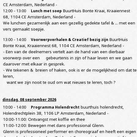
CE Amsterdam, Nederland
-
-
BuurtHuis Bonte Kraai, Kraaiennest
12:00
13:00
Lunch met soep
68, 1104 CE Amsterdam, Nederland
-
We lunchen gezamenlijk aan een gezellig gedekte tafel & ... met een
vers gemaakt soepje.
-
BuurtHuis
13:00
14:00
Voorwerpverhalen & Creatief bezig zijn
Bonte Kraai, Kraaiennest 68, 1104 CE Amsterdam, Nederland
-
- Een van de deelnemers vertelt aan de hand van een dierbaar
voorwerp over een gebeurtenis in zijn of haar leven en we gaan
daarover met elkaar in gesprek.
- We tekenen & breien of haken, ook is er de mogelijkheid om dat te
leren,
want we zijn nooit te oud om wat nieuws te leren, toch ?
dinsdag, 08 september 2026
-
buurthuis holendrecht,
10:00
14:00
Programma Holendrecht
Holendrechtplein 38, 1106 LP Amsterdam, Nederland
-
10:00-11:00: Ontvangst met koffie en thee
11:00-12:00: Bewegen met dans professional Glenn.
Glenn is professioneel performer en choreograaf en heeft een eigen