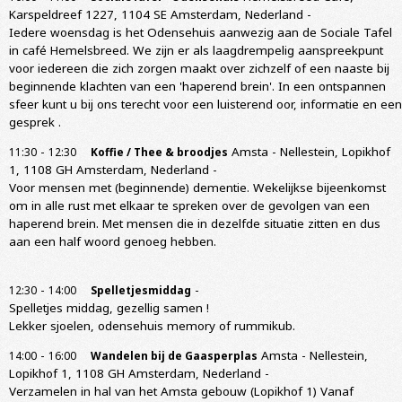
Karspeldreef 1227, 1104 SE Amsterdam, Nederland
-
Iedere woensdag is het Odensehuis aanwezig aan de Sociale Tafel
in café Hemelsbreed. We zijn er als laagdrempelig aanspreekpunt
voor iedereen die zich zorgen maakt over zichzelf of een naaste bij
beginnende klachten van een 'haperend brein'. In een ontspannen
sfeer kunt u bij ons terecht voor een luisterend oor, informatie en een
gesprek .
-
Amsta - Nellestein, Lopikhof
11:30
12:30
Koffie / Thee & broodjes
1, 1108 GH Amsterdam, Nederland
-
Voor mensen met (beginnende) dementie. Wekelijkse bijeenkomst
om in alle rust met elkaar te spreken over de gevolgen van een
haperend brein. Met mensen die in dezelfde situatie zitten en dus
aan een half woord genoeg hebben.
-
-
12:30
14:00
Spelletjesmiddag
Spelletjes middag, gezellig samen !
Lekker sjoelen, odensehuis memory of rummikub.
-
Amsta - Nellestein,
14:00
16:00
Wandelen bij de Gaasperplas
Lopikhof 1, 1108 GH Amsterdam, Nederland
-
Verzamelen in hal van het Amsta gebouw (Lopikhof 1) Vanaf