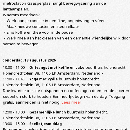
metrostation Gaasperplas hangt bewegwijzering aan de
lantaarnpalen.
Waarom meedoen?
- Werk aan je conditie in een fijne, ongedwongen sfeer
- Maak nieuwe contacten en steun elkaar
- Er is koffie en thee voor in de pauze
- Werk mee aan het creëren van een dementie vriendelijke wijk door
samen te bewegen
donderdag, 13 augustus 2026
-
buurthuis holendrecht,
10:00
11:00
Ontvangst met koffie en cake
Holendrechtplein 38, 1106 LP Amsterdam, Nederland
-
-
buurthuis holendrecht,
11:00
11:45
Yoga met Vydia
Holendrechtplein 38, 1106 LP Amsterdam, Nederland
-
Drie kwartier in stilte ontspannen en oefeningen doen om de spieren
soepel en sterk te houden. Een heerlijk begin van de dag. Toegang
gratis, aanmelden is niet nodig.
Lees meer
-
buurthuis holendrecht,
12:00
13:00
Gezamenlijke lunch
Holendrechtplein 38, 1106 LP Amsterdam, Nederland
-
-
-
13:00
15:00
Spelletjesmiddag
Rummicup, sjoelen, troefcall, dammen, schaken, mens erger je niet,