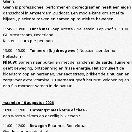
Glenn.
Glenn is professioneel performer en choreograaf en heeft een eigen
dansschool in Amsterdam Zuidoost. Een mooie kans om actief te
blijven , plezier te maken en samen op muziek te bewegen.
-
Amsta - Nellestein, Lopikhof 1, 1108
11:45
13:00
Lunch met Soep
GH Amsterdam, Nederland
-
Kosten 1 euro per persoon
-
Nutstuin Liendenhof
13:00
15:00
Tuinieren (bij droog weer)
Nellestein
-
Nieuw:
Samen naar buiten en met de handen in de aarde. Tuinieren
geeft beweging, ontspanning en frisse energie. Het stimuleert de
bloedsomloop en hersenen, verlaagt stress, prikkelt de zintuigen en
zorgt voor extra vitamine D. Daarnaast geeft het rust, voldoening en
een fijn moment samen in de natuur
maandag, 10 augustus 2026
-
-
10:00
11:00
Ontvangst met koffie of thee
een warm welkom en gezellig bijkletsen !
-
Buurthuis Bontekraai
-
11:00
12:00
Bewegen
Goede start van de dag!