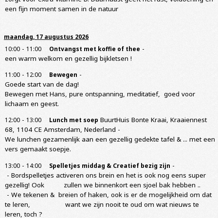
een fijn moment samen in de natuur
maandag, 17 augustus 2026
-
-
10:00
11:00
Ontvangst met koffie of thee
een warm welkom en gezellig bijkletsen !
-
-
11:00
12:00
Bewegen
Goede start van de dag!
Bewegen met Hans, pure ontspanning, meditatief, goed voor
lichaam en geest.
-
BuurtHuis Bonte Kraai, Kraaiennest
12:00
13:00
Lunch met soep
68, 1104 CE Amsterdam, Nederland
-
We lunchen gezamenlijk aan een gezellig gedekte tafel & ... met een
vers gemaakt soepje.
-
-
13:00
14:00
Spelletjes middag & Creatief bezig zijn
- Bordspelletjes activeren ons brein en het is ook nog eens super
gezellig! Ook zullen we binnenkort een sjoel bak hebben ..
- We tekenen & breien of haken, ook is er de mogelijkheid om dat
te leren, want we zijn nooit te oud om wat nieuws te
leren, toch ?