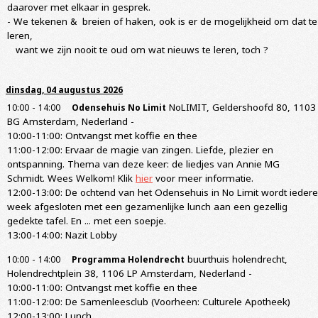
daarover met elkaar in gesprek.
- We tekenen & breien of haken, ook is er de mogelijkheid om dat te
leren,
want we zijn nooit te oud om wat nieuws te leren, toch ?
dinsdag, 04 augustus 2026
-
NoLIMIT, Geldershoofd 80, 1103
10:00
14:00
Odensehuis No Limit
BG Amsterdam, Nederland
-
10:00-11:00: Ontvangst met koffie en thee
11:00-12:00: Ervaar de magie van zingen. Liefde, plezier en
ontspanning. Thema van deze keer: de liedjes van Annie MG
Schmidt. Wees Welkom! Klik
hier
voor meer informatie.
12:00-13:00: De ochtend van het Odensehuis in No Limit wordt iedere
week afgesloten met een gezamenlijke lunch aan een gezellig
gedekte tafel. En ... met een soepje.
13:00-14:00: Nazit Lobby
-
buurthuis holendrecht,
10:00
14:00
Programma Holendrecht
Holendrechtplein 38, 1106 LP Amsterdam, Nederland
-
10:00-11:00: Ontvangst met koffie en thee
11:00-12:00: De Samenleesclub (Voorheen: Culturele Apotheek)
12:00-13:00: Lunch