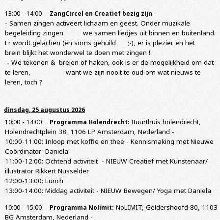
-
-
13:00
14:00
ZangCircel en Creatief bezig zijn
- Samen zingen activeert lichaam en geest. Onder muzikale
begeleiding zingen we samen liedjes uit binnen en buitenland.
Er wordt gelachen (en soms gehuild ;-), er is plezier en het
brein blijkt het wonderwel te doen met zingen !
- We tekenen & breien of haken, ook is er de mogelijkheid om dat
te leren, want we zijn nooit te oud om wat nieuws te
leren, toch ?
dinsdag, 25 augustus 2026
-
Buurthuis holendrecht,
10:00
14:00
Programma Holendrecht:
Holendrechtplein 38, 1106 LP Amsterdam, Nederland
-
10:00-11:00: Inloop met koffie en thee - Kennismaking met Nieuwe
Coördinator Daniela
11:00-12:00: Ochtend activiteit - NIEUW Creatief met Kunstenaar/
illustrator Rikkert Nusselder
12:00-13:00: Lunch
13:00-14:00: Middag activiteit - NIEUW Bewegen/ Yoga met Daniela
-
NoLIMIT, Geldershoofd 80, 1103
10:00
15:00
Programma Nolimit:
BG Amsterdam, Nederland
-