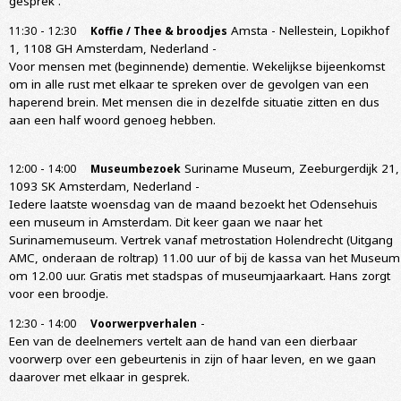
gesprek .
-
Amsta - Nellestein, Lopikhof
11:30
12:30
Koffie / Thee & broodjes
1, 1108 GH Amsterdam, Nederland
-
Voor mensen met (beginnende) dementie. Wekelijkse bijeenkomst
om in alle rust met elkaar te spreken over de gevolgen van een
haperend brein. Met mensen die in dezelfde situatie zitten en dus
aan een half woord genoeg hebben.
-
Suriname Museum, Zeeburgerdijk 21,
12:00
14:00
Museumbezoek
1093 SK Amsterdam, Nederland
-
Iedere laatste woensdag van de maand bezoekt het Odensehuis
een museum in Amsterdam. Dit keer gaan we naar het
Surinamemuseum. Vertrek vanaf metrostation Holendrecht (Uitgang
AMC, onderaan de roltrap) 11.00 uur of bij de kassa van het Museum
om 12.00 uur. Gratis met stadspas of museumjaarkaart. Hans zorgt
voor een broodje.
-
-
12:30
14:00
Voorwerpverhalen
Een van de deelnemers vertelt aan de hand van een dierbaar
voorwerp over een gebeurtenis in zijn of haar leven, en we gaan
daarover met elkaar in gesprek.