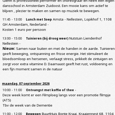
Glenn is professioneel performer en choreograaf en heeft een eigen
dansschool in Amsterdam Zuidoost. Een mooie kans om actief te
blijven , plezier te maken en samen op muziek te bewegen.
-
Amsta - Nellestein, Lopikhof 1, 1108
11:45
13:00
Lunch met Soep
GH Amsterdam, Nederland
-
Kosten 1 euro per persoon
-
Nutstuin Liendenhof
13:00
15:00
Tuinieren (bij droog weer)
Nellestein
-
Nieuw:
Samen naar buiten en met de handen in de aarde. Tuinieren
geeft beweging, ontspanning en frisse energie. Het stimuleert de
bloedsomloop en hersenen, verlaagt stress, prikkelt de zintuigen en
zorgt voor extra vitamine D. Daarnaast geeft het rust, voldoening en
een fijn moment samen in de natuur
maandag, 07 september 2026
-
-
10:00
11:00
Ontvangst met koffie of thee
Deze week komt er een Filmploeg langs voor een promotie filmpje
(AT5)
Tbv de week van de Dementie
-
BuurtHuis Bonte Kraai, Kraaiennest 68, 1104
11:00
12:00
Bewegen