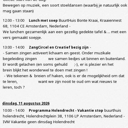
Bewegen op muziek, een soort stoeldansen (waarbij je natuurlijk ook
mag gaan staan)
-
BuurtHuis Bonte Kraai, Kraaiennest
12:00
13:00
Lunch met soep
68, 1104 CE Amsterdam, Nederland
-
We lunchen gezamenlijk aan een gezellig gedekte tafel & ... met een
vers gemaakt soepje.
-
-
13:00
14:00
ZangCircel en Creatief bezig zijn
- Samen zingen activeert lichaam en geest. Onder muzikale
begeleiding zingen we samen liedjes uit binnen en buitenland.
Er wordt gelachen (en soms gehuild ;-), er is plezier en het
brein blijkt het wonderwel te doen met zingen !
- We tekenen & breien of haken, ook is er de mogelijkheid om dat
te leren, want we zijn nooit te oud om wat nieuws te
leren, toch ?
dinsdag, 11 augustus 2026
-
buurthuis
10:00
14:00
Programma Holendrecht - Vakantie stop
holendrecht, Holendrechtplein 38, 1106 LP Amsterdam, Nederland
-
IVM Vakantie geen dinsdag Holendrecht