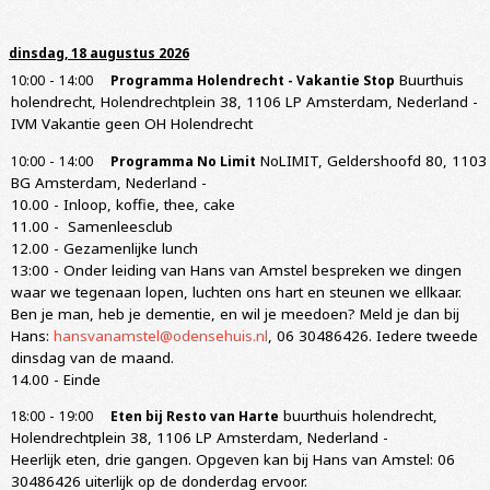
dinsdag, 18 augustus 2026
-
Buurthuis
10:00
14:00
Programma Holendrecht - Vakantie Stop
holendrecht, Holendrechtplein 38, 1106 LP Amsterdam, Nederland
-
IVM Vakantie geen OH Holendrecht
-
NoLIMIT, Geldershoofd 80, 1103
10:00
14:00
Programma No Limit
BG Amsterdam, Nederland
-
10.00 - Inloop, koffie, thee, cake
11.00 - Samenleesclub
12.00 - Gezamenlijke lunch
13:00 - Onder leiding van Hans van Amstel bespreken we dingen
waar we tegenaan lopen, luchten ons hart en steunen we ellkaar.
Ben je man, heb je dementie, en wil je meedoen? Meld je dan bij
Hans:
hansvanamstel@odensehuis.nl
, 06 30486426. Iedere tweede
dinsdag van de maand.
14.00 - Einde
-
buurthuis holendrecht,
18:00
19:00
Eten bij Resto van Harte
Holendrechtplein 38, 1106 LP Amsterdam, Nederland
-
Heerlijk eten, drie gangen. Opgeven kan bij Hans van Amstel: 06
30486426 uiterlijk op de donderdag ervoor.