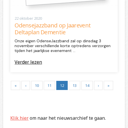
22 oktober 2020
Odensejazzband op Jaarevent
Deltaplan Dementie
Onze eigen OdenseJazzband zal op dinsdag 3
november verschillende korte optredens verzorgen
tijden het jaarlijkse evenement …
Verder lezen
«
‹
10
11
12
13
14
›
»
Klik hier
om naar het nieuwsarchief te gaan.